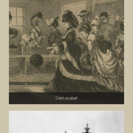
a
i
n
t
C’est un abat!
-
L