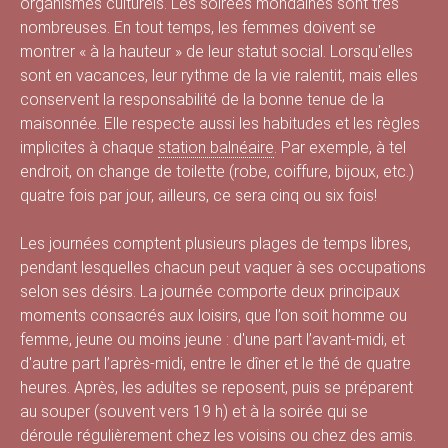
organismes culturels. Les soirées mondaines sont très
s
nombreuses. En tout temps, les femmes doivent se
montrer « à la hauteur » de leur statut social. Lorsqu'elles
sont en vacances, leur rythme de la vie ralentit, mais elles
conservent la responsabilité de la bonne tenue de la
é
maisonnée. Elle respecte aussi les habitudes et les règles
implicites à chaque
station balnéaire
. Par exemple, à tel
endroit, on change de toilette (robe, coiffure, bijoux, etc.)
quatre fois par jour, ailleurs, ce sera cinq ou six fois!
e
Les journées comptent plusieurs plages de temps libres,
pendant lesquelles chacun peut vaquer à ses occupations
d
selon ses désirs. La journée comporte deux principaux
moments consacrés aux loisirs, que l’on soit homme ou
femme, jeune ou moins jeune : d'une part l’avant-midi, et
d'autre part l’après-midi, entre le dîner et le thé de quatre
u
heures. Après, les adultes se reposent, puis se préparent
au souper (souvent vers 19 h) et à la soirée qui se
déroule régulièrement chez les voisins ou chez des amis.