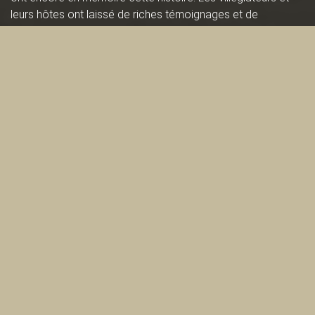
leurs hôtes ont laissé de riches témoignages et de
magnifiques photographies qui vous permettront, pour
quelques instants, d’être témoins de cette migration
annuelle vers les
eaux salées.
Bonnes vacances!
Fuir la ville