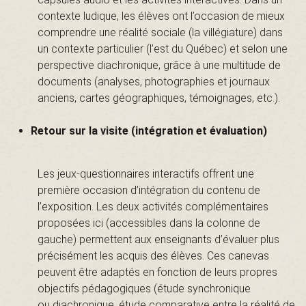
a
contexte ludique, les élèves ont l’occasion de mieux
comprendre une réalité sociale (la villégiature) dans
un contexte particulier (l’est du Québec) et selon une
i
perspective diachronique, grâce à une multitude de
documents (analyses, photographies et journaux
anciens, cartes géographiques, témoignages, etc.).
n
Retour sur la visite (intégration et évaluation)
t
Les jeux-questionnaires interactifs offrent une
première occasion d’intégration du contenu de
l’exposition. Les deux activités complémentaires
proposées ici (accessibles dans la colonne de
-
gauche) permettent aux enseignants d’évaluer plus
précisément les acquis des élèves. Ces canevas
peuvent être adaptés en fonction de leurs propres
L
objectifs pédagogiques (étude synchronique
ou diachronique, étude comparative entre la réalité de