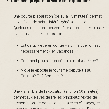
Comment préparer la visite de l’exposition?
B
Une courte préparation (de 10 à 15 minutes) permet
aux élèves de saisir l’intérêt général du sujet.
a
Quelques questions peuvent être abordées en classe
avant la visite de l’exposition :
s
Est-ce qu’« être en congé » signifie que l’on est
nécessairement « en vacances »?
Comment pourrait-on définir le mot
tourisme
?
-
À quelle époque le tourisme débute-t-il au
Canada? Où? Comment?
S
Une visite libre de l’exposition (environ 60 minutes)
permet aux élèves de lire les principaux textes de
présentation, de consulter les galeries d’images, les
capsules audio et les activités interactives. Dans un