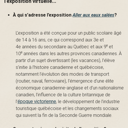
l’exposition virtuelle...
s
À qui s’adresse l’exposition
Aller aux eaux salées
?
é
L’exposition a été conçue pour un public scolaire âgé
de 14 à 16 ans, ce qui correspond aux 3e et
e
4e années du secondaire au Québec et aux 9
et
e
10
années dans les autres provinces canadiennes. À
e
partir d’un sujet divertissant (les vacances), l’élève
s’initie à l’histoire canadienne et québécoise,
notamment l’évolution des modes de transport
(routier, naval, ferroviaire), l’émergence d’une élite
d
économique canadienne-anglaise et d’un nationalisme
canadien, l’influence de la culture britannique de
l’
époque victorienne
, le développement de l’industrie
u
touristique québécoise et les changements sociaux
qui suivent la fin de la Seconde Guerre mondiale.