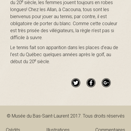
e
du 20
siècle, les femmes jouent toujours en robes
B
longues! Chez les Allan, à Cacouna, tous sont les
bienvenus pour jouer au tennis; par contre, il est
obligatoire de porter du blanc. Comme cette couleur
a
est très prisée des villégiateurs, la règle n’est pas si
difficile à suivre.
Le tennis fait son apparition dans les places d’eau de
s
l’est du Québec quelques années après le golf, au
e
début du 20
siècle.
-
S
© Musée du Bas-Saint-Laurent 2017. Tous droits réservés
Crédits
Illustrations
Commentaires