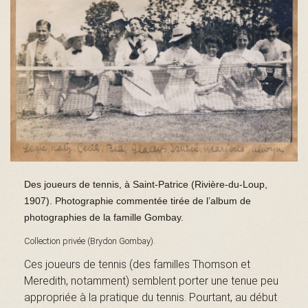
s
é
e
Des joueurs de tennis, à Saint-Patrice (Rivière-du-Loup,
d
1907). Photographie commentée tirée de l’album de
photographies de la famille Gombay.
Collection privée (Brydon Gombay).
u
Ces joueurs de tennis (des familles Thomson et
Meredith, notamment) semblent porter une tenue peu
appropriée à la pratique du tennis. Pourtant, au début