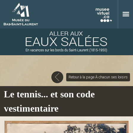
Aller au contenu principal
Retour à la page À chacun ses loisirs
M
Le tennis... et son code
vestimentaire
u