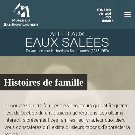
Aller au contenu principal
Histoires de famille
M
Découvrez quatre familles de villégiateurs qui ont fréquenté
l'est du Québec durant plusieurs générations. Les albums
u
interactifs présentent ces familles, leur
villa
, leur quotidien:
vous constaterez qu'il existe plusieurs façons d'apprécier la
région!