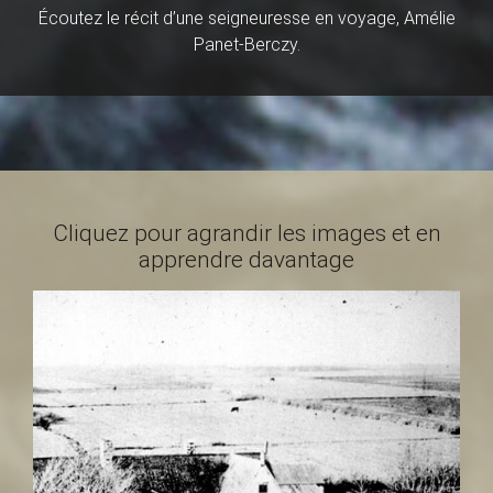
a
Écoutez le récit d’une seigneuresse en voyage, Amélie
Panet-Berczy.
i
n
Cliquez pour agrandir les images et en
apprendre davantage
t
-
L