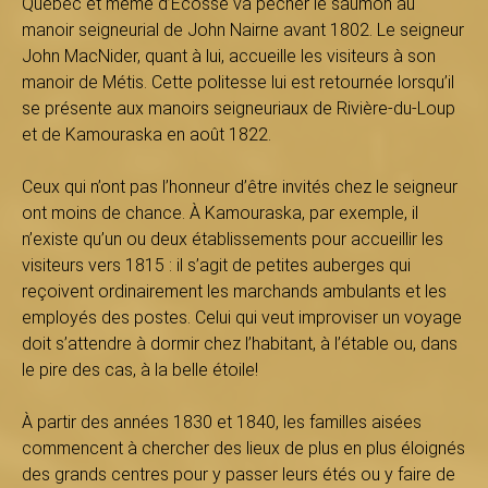
Québec et même d’Écosse va pêcher le saumon au
s
manoir seigneurial de John Nairne avant 1802. Le seigneur
John MacNider, quant à lui, accueille les visiteurs à son
manoir de Métis. Cette politesse lui est retournée lorsqu’il
se présente aux manoirs seigneuriaux de Rivière-du-Loup
é
et de Kamouraska en août 1822.
Ceux qui n’ont pas l’honneur d’être invités chez le seigneur
ont moins de chance. À Kamouraska, par exemple, il
e
n’existe qu’un ou deux établissements pour accueillir les
visiteurs vers 1815 : il s’agit de petites auberges qui
reçoivent ordinairement les marchands ambulants et les
d
employés des postes. Celui qui veut improviser un voyage
doit s’attendre à dormir chez l’habitant, à l’étable ou, dans
le pire des cas, à la belle étoile!
u
À partir des années 1830 et 1840, les familles aisées
commencent à chercher des lieux de plus en plus éloignés
des grands centres pour y passer leurs étés ou y faire de