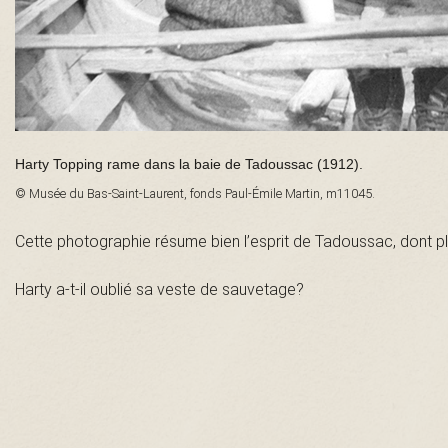
n
t
-
Harty Topping rame dans la baie de Tadoussac (1912).
L
© Musée du Bas-Saint-Laurent, fonds Paul-Émile Martin, m11045.
a
Cette photographie résume bien l’esprit de Tadoussac, dont p
u
Harty a-t-il oublié sa veste de sauvetage?
r
e
n