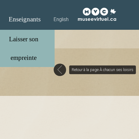
Enseignants
English
Retour à la page À chacun ses loisirs