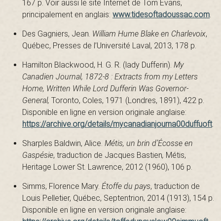
167 p. Voir aussi le site Internet de Tom Evans,
principalement en anglais:
www.tidesoftadoussac.com
.
t
Des Gagniers, Jean.
William Hume Blake en Charlevoix
,
Québec, Presses de l’Université Laval, 2013, 178 p.
Hamilton Blackwood, H. G. R. (lady Dufferin).
My
Canadien Journal, 1872-8 : Extracts from my Letters
Home, Written While Lord Dufferin Was Governor-
General,
Toronto, Coles, 1971 (Londres, 1891), 422 p.
Disponible en ligne en version originale anglaise:
https://archive.org/details/mycanadianjourna00duffuoft
.
Sharples Baldwin, Alice.
Métis, un brin d’Écosse en
Gaspésie
, traduction de Jacques Bastien
,
Métis,
Heritage Lower St. Lawrence, 2012 (1960), 106 p.
Simms, Florence Mary.
Étoffe du pays
, traduction de
Louis Pelletier, Québec, Septentrion, 2014 (1913), 154 p.
Disponible en ligne en version originale anglaise: