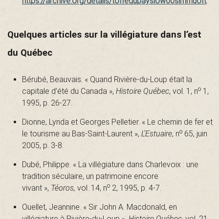
https://archive.org/details/toffedupayslow00simmuoft
.
Quelques articles sur la villégiature dans l’est
du Québec
Bérubé, Beauvais. « Quand Rivière-du-Loup était la
o
capitale d’été du Canada »,
Histoire Québec
, vol. 1, n
1,
1995, p. 26-27.
Dionne, Lynda et Georges Pelletier. « Le chemin de fer et
o
le tourisme au Bas-Saint-Laurent »,
L’Estuaire
, n
65, juin
2005, p. 3-8.
Dubé, Philippe. « La villégiature dans Charlevoix : une
tradition séculaire, un patrimoine encore
o
vivant »,
Téoros,
vol. 14, n
2, 1995, p. 4-7.
Ouellet, Jeannine. « Sir John A. Macdonald, en
villégiature à Rivière-du-Loup »,
Histoire Québec
, vol. 21,