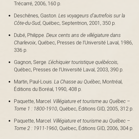
Trécarré, 2006, 160 p.
s
Deschênes, Gaston.
Les voyageurs d’autrefois sur la
Côte-du-Sud
, Québec, Septentrion, 2001, 350 p.
é
Dubé, Philippe.
Deux cents ans de villégiature dans
Charlevoix
, Québec, Presses de l’Université Laval, 1986,
336 p.
e
Gagnon, Serge.
L’échiquier touristique québécois
,
Québec, Presses de l’Université Laval, 2003, 390 p.
Martin, Paul-Louis.
La Chasse au Québec
, Montréal,
d
Éditions du Boréal, 1990, 408 p.
Paquette, Marcel.
Villégiature et tourisme au Québec –
Tome 1 : 1800-1910
, Québec, Éditions GID, 2005, 312 p.
u
Paquette, Marcel.
Villégiature et tourisme au Québec –
Tome 2 : 1911-1960
, Québec, Éditions GID, 2006, 304 p.