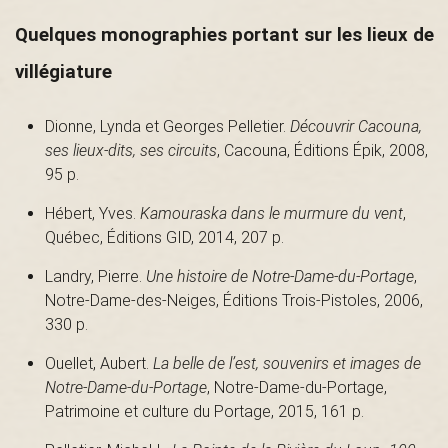
B
Quelques monographies portant sur les lieux de
villégiature
a
Dionne, Lynda et Georges Pelletier.
Découvrir Cacouna,
ses lieux-dits, ses circuits
, Cacouna, Éditions Épik, 2008,
95 p.
s
Hébert, Yves.
Kamouraska dans le murmure du vent
,
Québec, Éditions GID, 2014, 207 p.
-
Landry, Pierre.
Une histoire de Notre-Dame-du-Portage
,
Notre-Dame-des-Neiges, Éditions Trois-Pistoles, 2006,
330 p.
S
Ouellet, Aubert.
La belle de l’est, souvenirs et images de
Notre-Dame-du-Portage
, Notre-Dame-du-Portage,
Patrimoine et culture du Portage, 2015, 161 p.