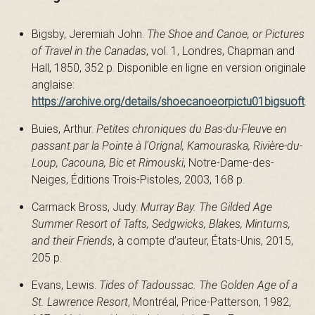
Bigsby, Jeremiah John.
The Shoe and Canoe, or Pictures
a
of Travel in the Canadas
, vol. 1, Londres, Chapman and
Hall, 1850, 352 p. Disponible en ligne en version originale
anglaise:
https://archive.org/details/shoecanoeorpictu01bigsuoft
.
u
Buies, Arthur.
Petites chroniques du Bas-du-Fleuve en
passant par la Pointe à l’Orignal, Kamouraska, Rivière-du-
r
Loup, Cacouna, Bic et Rimouski
, Notre-Dame-des-
Neiges, Éditions Trois-Pistoles, 2003, 168 p.
Carmack Bross, Judy.
Murray Bay. The Gilded Age
e
Summer Resort of Tafts, Sedgwicks, Blakes, Minturns,
and their Friends
, à compte d’auteur, États-Unis, 2015,
205 p.
n
Evans, Lewis.
Tides of Tadoussac. The Golden Age of a
St. Lawrence Resort
, Montréal, Price-Patterson, 1982,