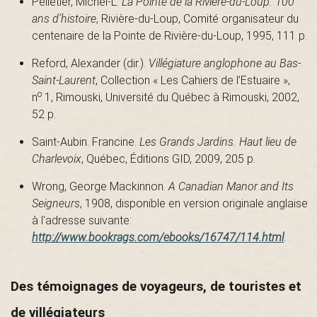
a
Pelletier, Michel-L.
La Pointe de la Rivière-du-Loup. 100
ans d’histoire
, Rivière-du-Loup, Comité organisateur du
centenaire de la Pointe de Rivière-du-Loup, 1995, 111 p.
i
Reford, Alexander (dir.).
Villégiature anglophone au Bas-
Saint-Laurent
, Collection « Les Cahiers de l’Estuaire »,
o
n
1, Rimouski, Université du Québec à Rimouski, 2002,
52 p.
n
Saint-Aubin. Francine.
Les Grands Jardins. Haut lieu de
Charlevoix
, Québec, Éditions GID, 2009, 205 p.
t
Wrong, George Mackinnon.
A Canadian Manor and Its
Seigneurs
, 1908, disponible en version originale anglaise
à l'adresse suivante:
-
http://www.bookrags.com/ebooks/16747/114.html
.
Des témoignages de voyageurs, de touristes et
L
de villégiateurs