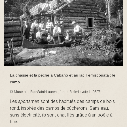
s
é
e
La chasse et la pêche à Cabano et au lac Témiscouata : le
d
camp.
© Musée du Bas-Saint-Laurent, fonds Belle-Lavoie, bl0507b.
Les
sportsmen
sont des habitués des camps de bois
u
rond, inspirés des camps de bûcherons. Sans eau,
sans électricité, ils sont chauffés grâce à un poêle à
bois.