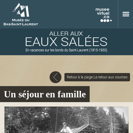
Aller au contenu principal
Retour à la page Le retour aux sources
M
Un séjour en famille
u