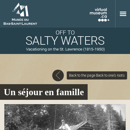
Skip to main content
Back to the page Back to one’s roots
M
Un séjour en famille
u