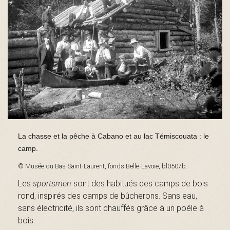
s
é
e
La chasse et la pêche à Cabano et au lac Témiscouata : le
d
camp.
© Musée du Bas-Saint-Laurent, fonds Belle-Lavoie, bl0507b.
Les
sportsmen
sont des habitués des camps de bois
u
rond, inspirés des camps de bûcherons. Sans eau,
sans électricité, ils sont chauffés grâce à un poêle à
bois.