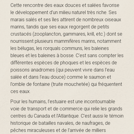
B
Cette rencontre des eaux douces et salées favorise
le développement d’un milieu naturel très riche. Ses
marais salés et ses îles attirent de nombreux oiseaux
marins, tandis que ses eaux regorgent de petits
a
crustacés (zooplancton, gammares, krill, etc.) dont se
nourrissent plusieurs mammifères marins, notamment
les bélugas, les rorquals communs, les baleines
s
bleues et les baleines à bosse. C’est sans compter les
différentes espèces de phoques et les espèces de
poissons anadromes (qui peuvent vivre dans l’eau
salée et dans l’eau douce) comme le saumon et
-
l’omble de fontaine (truite mouchetée) qui fréquentent
ces eaux.
Pour les humains, l’estuaire est une incontournable
S
voie de transport et de commerce qui relie les grands
centres du Canada et l’Atlantique. C’est aussi le témoin
historique de batailles navales, de naufrages, de
pêches miraculeuses et de l’arrivée de milliers