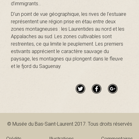
a
d’immigrants…
D’un point de vue géographique, les rives de l’estuaire
représentent une région prise en étau entre deux
i
zones montagneuses : les Laurentides au nord et les
Appalaches au sud. Les zones cultivables sont
restreintes, ce qui limite le peuplement. Les premiers
n
estivants apprécient le caractère sauvage du
paysage, les montagnes qui plongent dans le fleuve
et le fjord du Saguenay.
t
-
© Musée du Bas-Saint-Laurent 2017. Tous droits réservés
L
Crédits
Illustrations
Commentaires