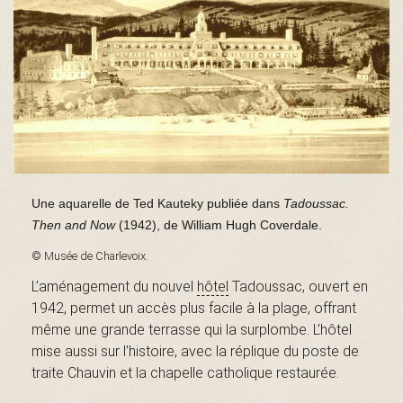
s
é
e
Une aquarelle de Ted Kauteky publiée dans
Tadoussac.
Then and Now
(1942), de William Hugh Coverdale.
d
© Musée de Charlevoix.
L’aménagement du nouvel
hôtel
Tadoussac, ouvert en
1942, permet un accès plus facile à la plage, offrant
même une grande terrasse qui la surplombe. L’hôtel
u
mise aussi sur l’histoire, avec la réplique du poste de
traite Chauvin et la chapelle catholique restaurée.