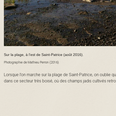
n
t
-
L
Sur la plage, à l’est de Saint-Patrice (août 2016).
a
Photographie de Mathieu Perron (2016).
u
Lorsque l’on marche sur la plage de Saint-Patrice, on oublie q
dans ce secteur très boisé, où des champs jadis cultivés retr
r
e
n