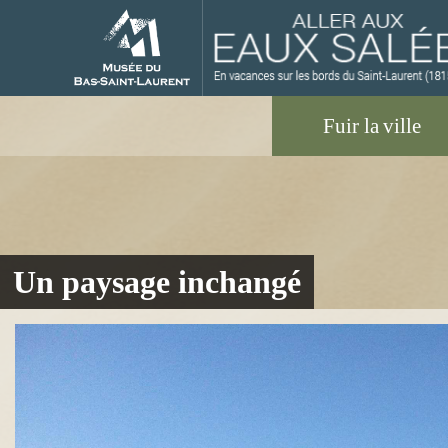
M
Un paysage inchangé
u
s
é