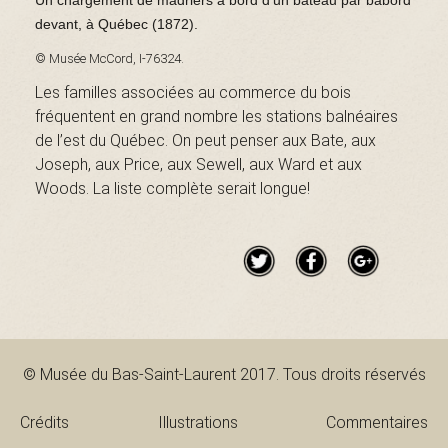
Un chargement de madriers à bord d’un bateau par bâbord
B
devant, à Québec (1872).
© Musée McCord, I-76324.
Les familles associées au commerce du bois
a
fréquentent en grand nombre les stations balnéaires
de l’est du Québec. On peut penser aux Bate, aux
Joseph, aux Price, aux Sewell, aux Ward et aux
s
Woods. La liste complète serait longue!
-
S
© Musée du Bas-Saint-Laurent 2017. Tous droits réservés
Crédits
Illustrations
Commentaires