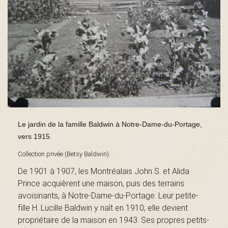
s
é
e
Le jardin de la famille Baldwin à Notre-Dame-du-Portage,
vers 1915.
d
Collection privée (Betsy Baldwin).
De 1901 à 1907, les Montréalais John S. et Alida
Prince acquièrent une maison, puis des terrains
u
avoisinants, à Notre-Dame-du-Portage. Leur petite-
fille H. Lucille Baldwin y naît en 1910; elle devient
propriétaire de la maison en 1943. Ses propres petits-