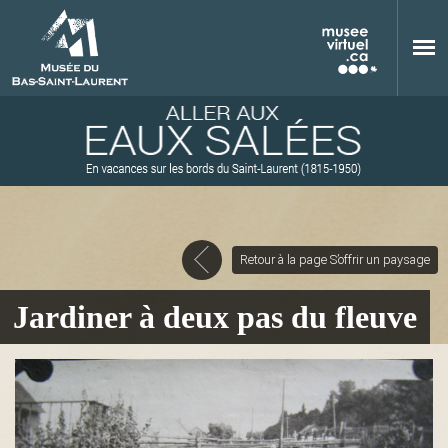
Aller au contenu principal
Retour à la page S’offrir un paysage
M
Jardiner à deux pas du fleuve
u