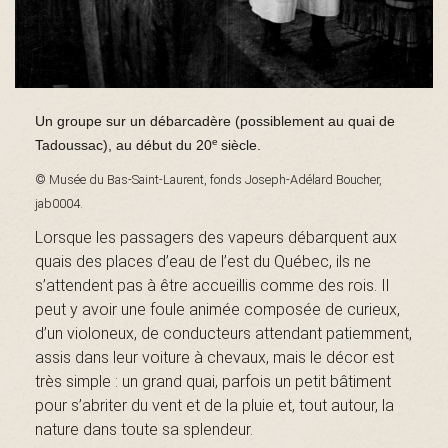
B
a
Un groupe sur un débarcadère (possiblement au quai de
e
Tadoussac), au début du 20
siècle.
s
© Musée du Bas-Saint-Laurent, fonds Joseph-Adélard Boucher,
jab0004.
Lorsque les passagers des vapeurs débarquent aux
quais des places d’eau de l’est du Québec, ils ne
-
s’attendent pas à être accueillis comme des rois. Il
peut y avoir une foule animée composée de curieux,
d’un violoneux, de conducteurs attendant patiemment,
S
assis dans leur voiture à chevaux, mais le décor est
très simple : un grand quai, parfois un petit bâtiment
pour s’abriter du vent et de la pluie et, tout autour, la
nature dans toute sa splendeur.