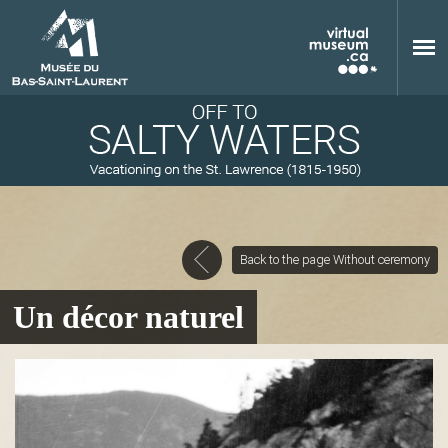
Skip to main content
Back to the page Without ceremony
M
Un décor naturel
u